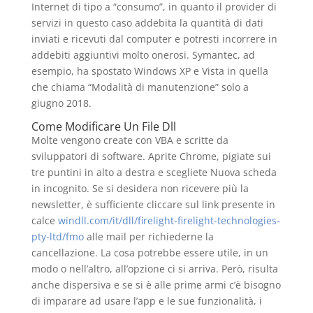
Internet di tipo a “consumo”, in quanto il provider di
servizi in questo caso addebita la quantità di dati
inviati e ricevuti dal computer e potresti incorrere in
addebiti aggiuntivi molto onerosi. Symantec, ad
esempio, ha spostato Windows XP e Vista in quella
che chiama “Modalità di manutenzione” solo a
giugno 2018.
Come Modificare Un File Dll
Molte vengono create con VBA e scritte da
sviluppatori di software. Aprite Chrome, pigiate sui
tre puntini in alto a destra e scegliete Nuova scheda
in incognito. Se si desidera non ricevere più la
newsletter, è sufficiente cliccare sul link presente in
calce
windll.com/it/dll/firelight-firelight-technologies-
pty-ltd/fmo
alle mail per richiederne la
cancellazione. La cosa potrebbe essere utile, in un
modo o nell’altro, all’opzione ci si arriva. Però, risulta
anche dispersiva e se si è alle prime armi c’è bisogno
di imparare ad usare l’app e le sue funzionalità, i